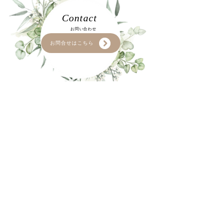
結婚相談所と結婚情報サ
「ゆっくり考え
Contact
ービスの違い
す」という方
​お問い合わせ​
お問合せはこちら
​大西 暁子
​オフィシャルサイト​
Akiko Onishi Official Site