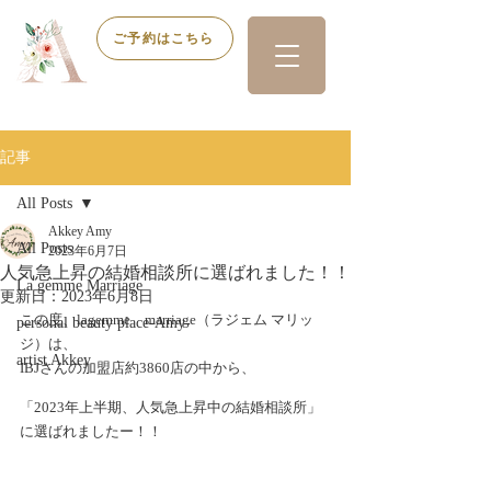
ご予約はこちら
記事
All Posts
Akkey Amy
All Posts
2023年6月7日
人気急上昇の結婚相談所に選ばれました！！
La gemme Marriage
更新日：
2023年6月8日
この度、lagemme　marriage（ラジェム マリッ
personal beauty place-Amy-
ジ）は、
artist Akkey
IBJさんの加盟店約3860店の中から、
「2023年上半期、人気急上昇中の結婚相談所」
に選ばれましたー！！