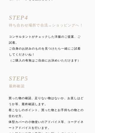
STEP4
待ち合わせ場所で合流→ショッピングへ！
コンサルタントがチェックした洋服のご提案、ご
試着。
ご自身のお好みのものを見つけたら一緒にご試着
してくださいね！
（ご購入の有無はご自由にお決めいただけます）
STEP5
最終確認
買った物の確認、足りない物はないか、お直しはど
うか等、最終確認します。
着こなしのポイント、買った物とお手持ちの物との
合わせ方、
体型カバーの小物使いのアドバイス等、コーデイネ
ートアドバイスを行います。