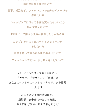
新たな自分を知りたい方
仕事、婚活など、ファッションで自分のイメージを
作りたい方
ショッピングに行っても何を買ったらいいのか
悩んで買えない方
ECサイトで購入し失敗or後悔したとがある方
コンプレックスをカバーするスタイリング
をしたい方
自信を持って着られる服に出会いたい方
ファッションで思いっきり気分を上げたい方
​パーソナルスタイリストが似合う
「カラー」「デザイン」「素材」と
あなたのベスト中のベストなスタイリングを提案
いたします！
​ここぞという時の勝負服や、
通勤服、女子会でのおしゃれ服、
男女問わず愛されるモテ服などなど