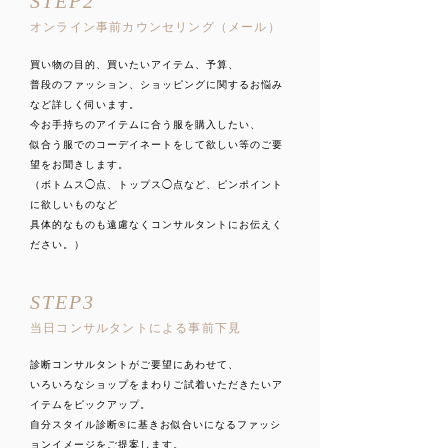
STEP2
オンライン事前カウンセリング（メール）
買い物の目的、買いたいアイテム、予算、
普段のファッション、ショッピングに関するお悩み
など詳しく伺います。
今お手持ちのアイテムに合う服を購入したい、
似合う服でのコーデイネートをして欲しい等のご要
望をお聞きします。
（ボトムス◯点、トップス◯点など、ピンポイント
に欲しいものなど
具体的なものも遠慮なくコンサルタントにお伝えく
ださい。）
STEP3
当日コンサルタントによる事前下見
診断コンサルタントがご要望にあわせて、
いろいろなショップをまわりご試着いただきたいア
イテムをピックアップ。
自分スタイル診断®︎に基きお似合いになるファッシ
ョンイメージをご提案します。